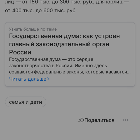
лиц — от 150 тыс. до 300 тыс. руб., для юрлиц —
от 400 тыс. до 600 тыс. руб.
Узнать больше по теме
Государственная дума: как устроен
главный законодательный орган
России
Государственная дума — это сердце
законотворчества в России. Именно здесь
создаются федеральные законы, которые касаются
жизни каждого гражданина: от образования и
Читать дальше
медицины до налогов и внешней политики. В статье
разберем, как устроена Дума.
семья и дети
Поделиться