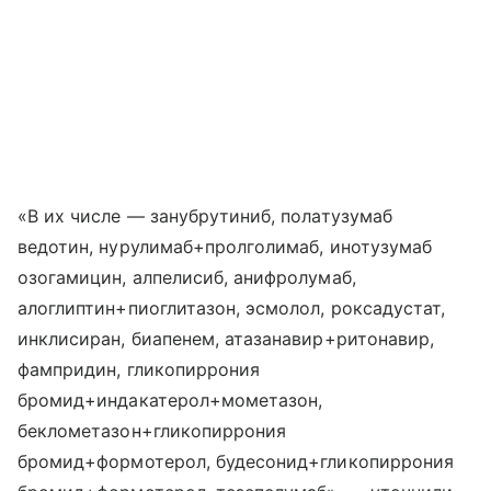
«В их числе — занубрутиниб, полатузумаб
ведотин, нурулимаб+пролголимаб, инотузумаб
озогамицин, алпелисиб, анифролумаб,
алоглиптин+пиоглитазон, эсмолол, роксадустат,
инклисиран, биапенем, атазанавир+ритонавир,
фампридин, гликопиррония
бромид+индакатерол+мометазон,
беклометазон+гликопиррония
бромид+формотерол, будесонид+гликопиррония