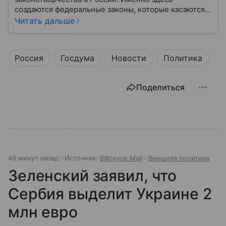
создаются федеральные законы, которые касаются
жизни каждого гражданина: от образования и
Читать дальше
медицины до налогов и внешней политики. В статье
разберем, как устроена Дума.
Россия
Госдума
Новости
Политика
Поделиться
49 минут назад
Источник:
ВФокусе Mail
Внешняя политика
Зеленский заявил, что
Сербия выделит Украине 2
млн евро