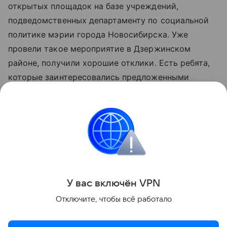
открытых площадок на базе учреждений,
подведомственных департаменту по социальной
политике мэрии города Новосибирска. Уже
провели такое мероприятие в Дзержинском
районе, получили хорошие отклики. Есть ребята,
которые заинтересовались предложенными
вакансиями и сейчас находятся в процессе
трудоустройства. В ближайшее время будет
проведена такая встреча в Ленинском районе, в
планах организовать их в каждом районе нашего
города.
Поделиться
У вас включ
ён
V
P
N
Отключите, чтобы всё работало