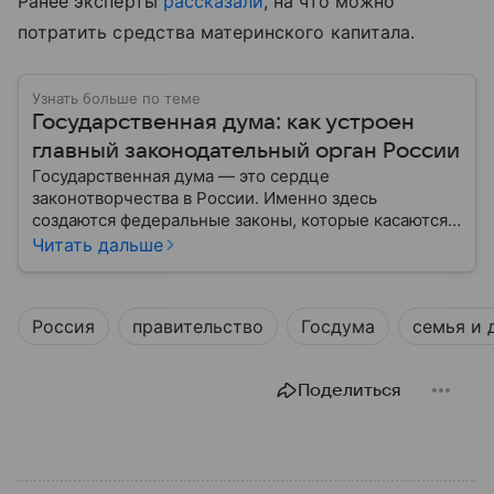
Ранее эксперты
рассказали
, на что можно
потратить средства материнского капитала.
Узнать больше по теме
Государственная дума: как устроен
главный законодательный орган России
Государственная дума — это сердце
законотворчества в России. Именно здесь
создаются федеральные законы, которые касаются
жизни каждого гражданина: от образования и
Читать дальше
медицины до налогов и внешней политики. В статье
разберем, как устроена Дума.
Россия
правительство
Госдума
семья и 
Поделиться