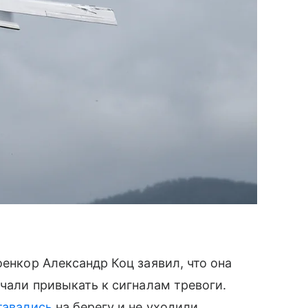
оенкор Александр Коц заявил, что она
ачали привыкать к сигналам тревоги.
тавались
на берегу и не уходили