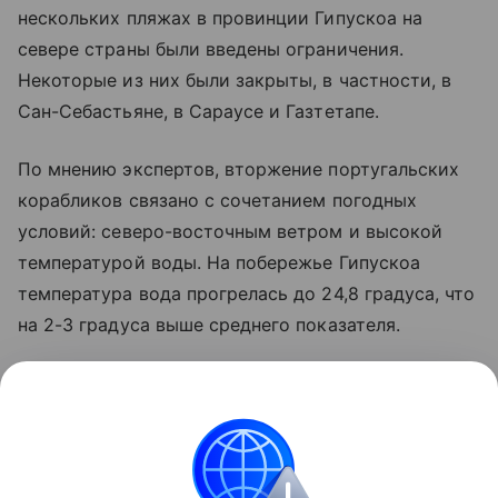
нескольких пляжах в провинции Гипускоа на
севере страны были введены ограничения.
Некоторые из них были закрыты, в частности, в
Сан-Себастьяне, в Сараусе и Газтетапе.
По мнению экспертов, вторжение португальских
корабликов связано с сочетанием погодных
условий: северо-восточным ветром и высокой
температурой воды. На побережье Гипускоа
температура вода прогрелась до 24,8 градуса, что
на 2-3 градуса выше среднего показателя.
Французские власти также подняли тревогу на
этой неделе после появления многочисленных
физалий на атлантическом побережье: несколько
пляжей были закрыты, в том числе в Бретани и