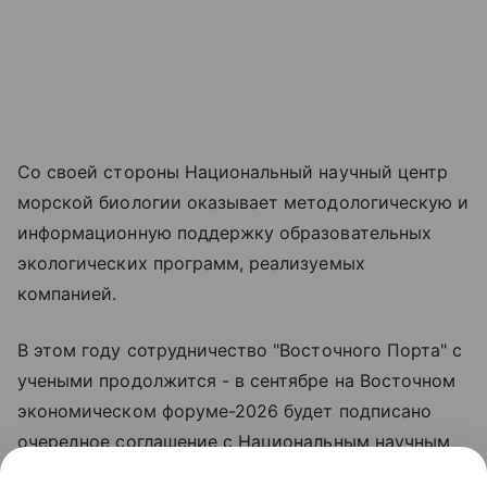
Со своей стороны Национальный научный центр
морской биологии оказывает методологическую и
информационную поддержку образовательных
экологических программ, реализуемых
компанией.
В этом году сотрудничество "Восточного Порта" с
учеными продолжится - в сентябре на Восточном
экономическом форуме-2026 будет подписано
очередное соглашение с Национальным научным
центром морской биологии ДВО РАН,