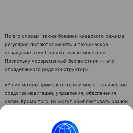
По его словам, также боевики киевского режима
регулярно пытаются менять и техническое
оснащение этих беспилотных комплексов.
Поскольку «современный беспилотник — это
определенного рода конструктор».
«В них можно применять те или иные технические
средства навигации, управления, обеспечения
связи. Кроме того, их могут комплектовать разной
боевой частью в зависимости от объекта,
который ВСУ намерены атаковать», —
резюмировал собеседник ВФокусе Mail.