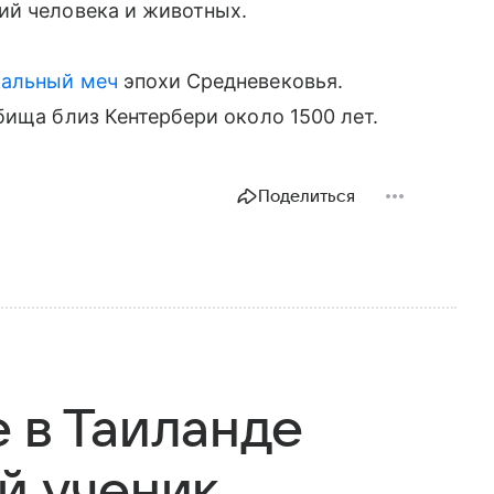
ий человека и животных.
кальный меч
эпохи Средневековья.
бища близ Кентербери около 1500 лет.
Поделиться
 в Таиланде
й ученик