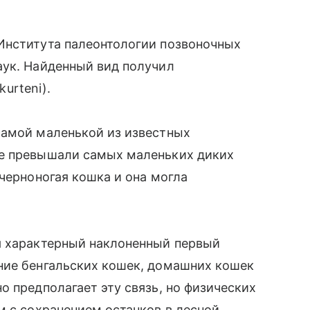
Института палеонтологии позвоночных
аук. Найденный вид получил
kurteni).
самой маленькой из известных
не превышали самых маленьких диких
 черноногая кошка и она могла
я характерный наклоненный первый
ние бенгальских кошек, домашних кошек
о предполагает эту связь, но физических
м с сохранением останков в лесной