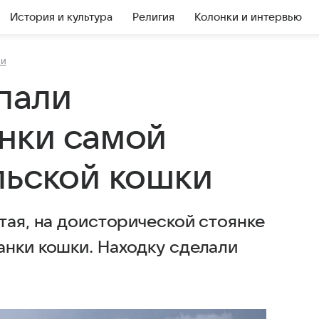
История и культура
Религия
Колонки и интервью
ии
пали
нки самой
льской кошки
тая, на доисторической стоянке
анки кошки. Находку сделали