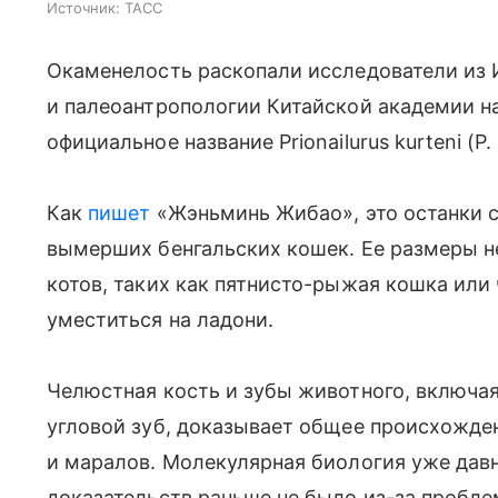
Источник:
ТАСС
Окаменелость раскопали исследователи из 
и палеоантропологии Китайской академии н
официальное название Prionailurus kurteni (P. 
Как
пишет
«Жэньминь Жибао», это останки 
вымерших бенгальских кошек. Ее размеры 
котов, таких как пятнисто-рыжая кошка или
уместиться на ладони.
Челюстная кость и зубы животного, включа
угловой зуб, доказывает общее происхожде
и маралов. Молекулярная биология уже давн
доказательств раньше не было из-за пробле