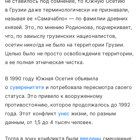
не ставилось под сомнение, то Южную Осетию
в Грузии даже терминологически не признавали,
называя ее «Самачабло» — по фамилии древних
князей. Это, по мнению Родионова, подчеркивает,
что, по замыслу грузинских националистов,
осетин никогда не было на территории Грузии.
Целью было не просто освобождение территории,
а ее полная этническая чистка.
В 1990 году Южная Осетия объявила
о
суверенитете
и потребовала пересмотра своего
статуса. Это привело к вооруженному
противостоянию, которое продолжалось до 1992
года. Этот конфликт
унес
жизни, по разным
данным, от 1,5 до 4 тысяч человек.
Тогда в зону конфликта были
введены
смешанные