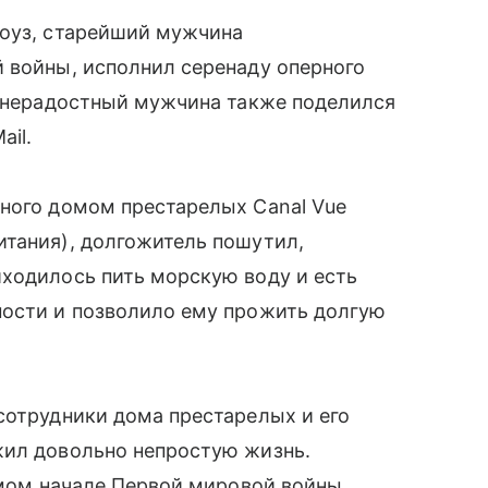
Роуз, старейший мужчина
 войны, исполнил серенаду оперного
изнерадостный мужчина также поделился
ail.
нного домом престарелых Canal Vue
итания), долгожитель пошутил,
иходилось пить морскую воду и есть
ности и позволило ему прожить долгую
сотрудники дома престарелых и его
жил довольно непростую жизнь.
самом начале Первой мировой войны.