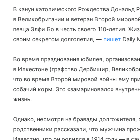
В канун католического Рождества Дональд 
в Великобритании и ветеран Второй мировой
певца Элфи Бо в честь своего 110-летия. Ж
своим секретом долголетия, —
пишет
Daily M
Во время празднования юбилея, организова
в Илкестоне (графство Дербишир, Великобр
что во время Второй мировой войны ему пр
собачий корм. Это «замариновало» внутрен
жизнь.
Однако, несмотря на бравады долгожителя, 
родственники рассказали, что мужчина про
Известно, что он родился в 1914 году — в 