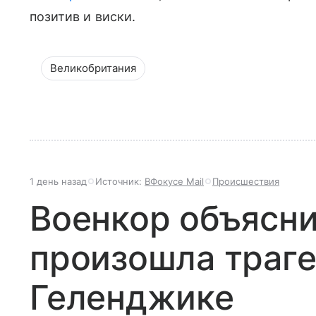
позитив и виски.
Великобритания
1 день назад
Источник:
ВФокусе Mail
Происшествия
Военкор объяснил
произошла траге
Геленджике