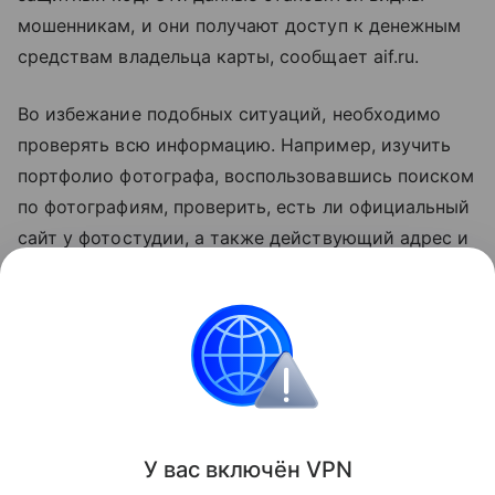
мошенникам, и они получают доступ к денежным
средствам владельца карты, сообщает aif.ru.
Во избежание подобных ситуаций, необходимо
проверять всю информацию. Например, изучить
портфолио фотографа, воспользовавшись поиском
по фотографиям, проверить, есть ли официальный
сайт у фотостудии, а также действующий адрес и
контактные данные. Кроме того, всегда стоит
обращать внимание на адрес интернет-страницы
перед проведением платежей. Не нужно
переходить по неизвестным ссылкам для
повторного ввода данных банковской карты.
Поделиться
У вас включ
ён
V
P
N