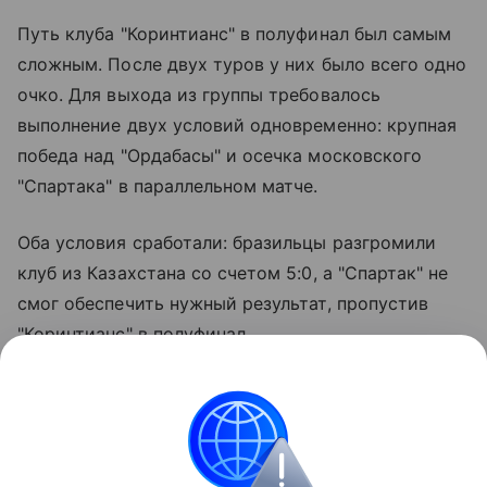
Путь клуба "Коринтианс" в полуфинал был самым
сложным. После двух туров у них было всего одно
очко. Для выхода из группы требовалось
выполнение двух условий одновременно: крупная
победа над "Ордабасы" и осечка московского
"Спартака" в параллельном матче.
Оба условия сработали: бразильцы разгромили
клуб из Казахстана со счетом 5:0, а "Спартак" не
смог обеспечить нужный результат, пропустив
"Коринтианс" в полуфинал.
Расписание решающих игр:
8 августа (суббота): Полуфиналы.9 августа
(воскресенье): Финал в 14:00 (мск).