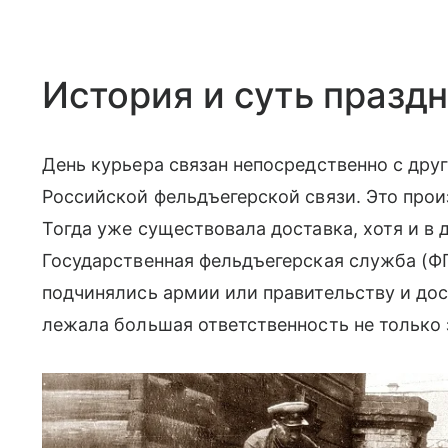
История и суть празд
День курьера связан непосредственно с др
Российской фельдъегерской связи. Это пр
Тогда уже существовала доставка, хотя и в 
Государственная фельдъегерская служба (ФГ
подчинялись армии или правительству и до
лежала большая ответственность не только з