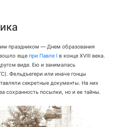
ника
угим праздником — Днем образования
оизошло еще
при Павле I
в конце XVIII века.
другом виде. Ею и занималась
С). Фельдъегери или иначе гонцы
ставляли секретные документы. На них
а сохранность посылки, но и ее тайны.