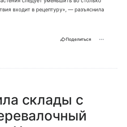
растения следует уменьшить во столько
ствия входит в рецептуру», — разъяснила
Поделиться
ла склады с
перевалочный