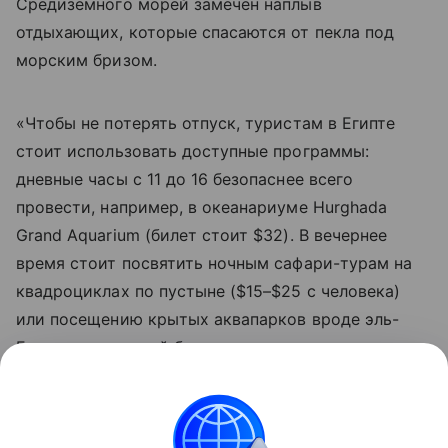
Средиземного морей замечен наплыв
отдыхающих, которые спасаются от пекла под
морским бризом.
«Чтобы не потерять отпуск, туристам в Египте
стоит использовать доступные программы:
дневные часы с 11 до 16 безопаснее всего
провести, например, в океанариуме Hurghada
Grand Aquarium (билет стоит $32). В вечернее
время стоит посвятить ночным сафари-турам на
квадроциклах по пустыне ($15–$25 с человека)
или посещению крытых аквапарков вроде эль-
Гуны, где вечерний билет после захода солнца
обойдется в $30», - советует эксперт по
египетскому направлению Фуад эль Гохари.