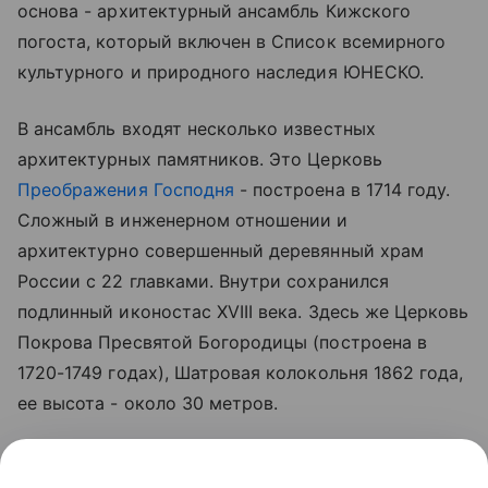
основа - архитектурный ансамбль Кижского
погоста, который включен в Список всемирного
культурного и природного наследия ЮНЕСКО.
В ансамбль входят несколько известных
архитектурных памятников. Это Церковь
Преображения Господня
- построена в 1714 году.
Сложный в инженерном отношении и
архитектурно совершенный деревянный храм
России с 22 главками. Внутри сохранился
подлинный иконостас XVIII века. Здесь же Церковь
Покрова Пресвятой Богородицы (построена в
1720-1749 годах), Шатровая колокольня 1862 года,
ее высота - около 30 метров.
Кроме того, на остров перевезены и размещены в