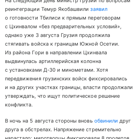
На следующий день министр Грузии по вопросам
реинтеграции Темур Якобашвили
заявил
о готовности Тбилиси к прямым переговорам
с Цхинвалом «без предварительных условий»,
однако уже 3 августа Грузия продолжила
стягивать войска к границам Южной Осетии.
Из района Гори в направлении Цхинвала
выдвинулась артиллерийская колонна
с установками Д-30 и минометами. Хотя
передвижения грузинских войск фиксировались
и на других участках границы, власти продолжали
утверждать, что ищут политическое решение
конфликта.
В ночь на 5 августа стороны вновь
обвинили
друг
друга в обстрелах. Напряжение стремительно
нарастало: миротворцы фиксировали 8 пролетов