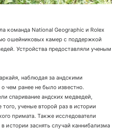
ла команда National Geographic и Rolex
ощью ошейниковых камер с поддержкой
ведей. Устройства предоставляли ученым
аркайя, наблюдая за андскими
 о чем ранее не было известно.
ели спаривание андских медведей,
е того, ученые второй раз в истории
кого примата. Также исследователи
е в истории заснять случай каннибализма