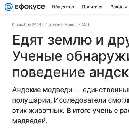
Общество
Политика
Законы
6 декабря 2024
Источник:
Новости Mail
Едят землю и дру
Ученые обнаруж
поведение андс
Андские медведи — единственны
полушарии. Исследователи смогли
этих животных. В итоге ученые р
медведей.