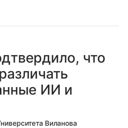
дтвердило, что
различать
анные ИИ и
Университета Виланова