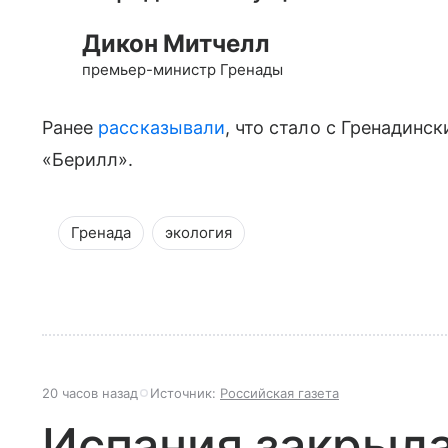
Дикон Митчелл
премьер-министр Гренады
Ранее
рассказывали
, что стало с Гренадинс
«Берилл».
Гренада
экология
20 часов назад
Источник:
Российская газета
Испания закрыла