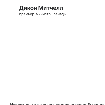
Дикон Митчелл
премьер-министр Гренады
Известно, что данное происшествие было 