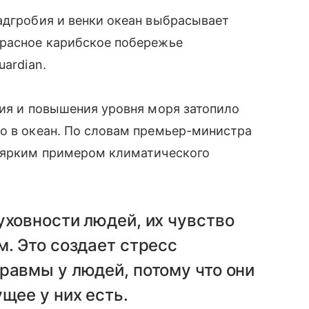
адгробия и венки океан выбрасывает
красное карибское побережье
ardian.
ния и повышения уровня моря затопило
о в океан. По словам премьер-министра
л ярким примером климатического
уховности людей, их чувство
м. Это создает стресс
равмы у людей, потому что они
щее у них есть.