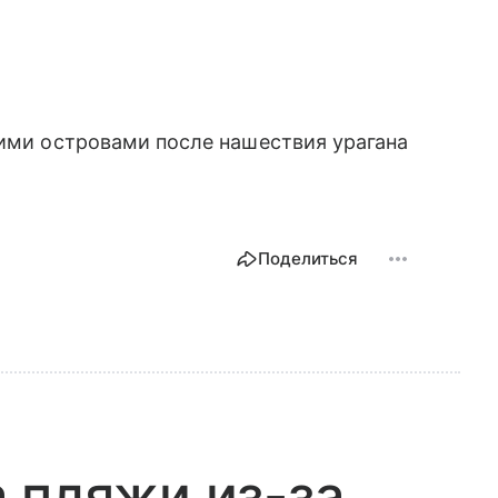
кими островами после нашествия урагана
Поделиться
 пляжи из-за