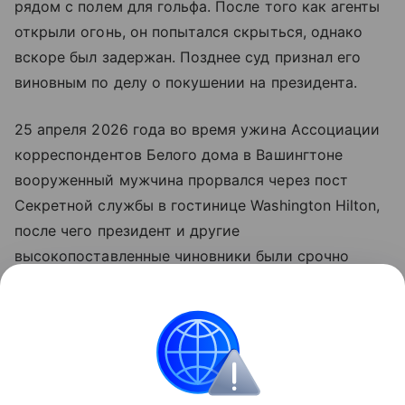
рядом с полем для гольфа. После того как агенты
открыли огонь, он попытался скрыться, однако
вскоре был задержан. Позднее суд признал его
виновным по делу о покушении на президента.
25 апреля 2026 года во время ужина Ассоциации
корреспондентов Белого дома в Вашингтоне
вооруженный мужчина прорвался через пост
Секретной службы в гостинице Washington Hilton,
после чего президент и другие
высокопоставленные чиновники были срочно
эвакуированы. Подозреваемому Коулу Томасу
Аллену предъявили федеральное обвинение в
попытке убийства президента США. В Белом доме
позже назвали этот случай третьим крупным
покушением на Дональда Трампа.