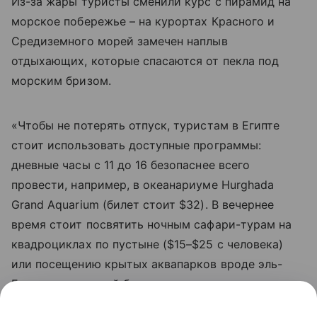
Из-за жары туристы сменили курс с пирамид на
морское побережье – на курортах Красного и
Средиземного морей замечен наплыв
отдыхающих, которые спасаются от пекла под
морским бризом.
«Чтобы не потерять отпуск, туристам в Египте
стоит использовать доступные программы:
дневные часы с 11 до 16 безопаснее всего
провести, например, в океанариуме Hurghada
Grand Aquarium (билет стоит $32). В вечернее
время стоит посвятить ночным сафари-турам на
квадроциклах по пустыне ($15–$25 с человека)
или посещению крытых аквапарков вроде эль-
Гуны, где вечерний билет после захода солнца
обойдется в $30», - советует эксперт по