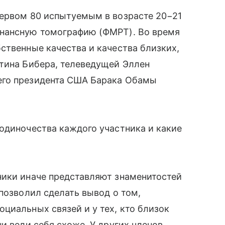
первом 80 испытуемым в возрасте 20−21
онансную томографию (ФМРТ). Во время
ственные качества и качества близких,
стина Бибера, телеведущей Эллен
его президента США Барака Обамы
одиночества каждого участника и какие
ники иначе представляют знаменитостей
позволил сделать вывод о том,
циальных связей и у тех, кто близок
и вели себя схоже. У других членов