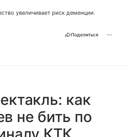
ество увеличивает риск деменции.
Поделиться
ектакль: как
в не бить по
иналу КТК