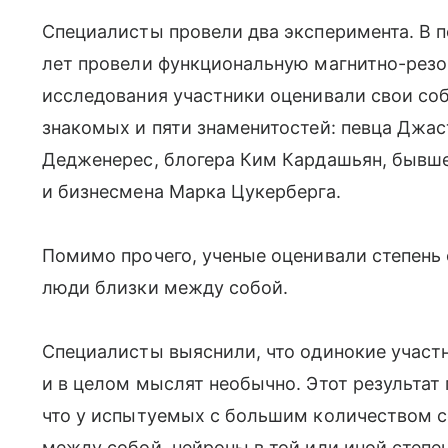
Специалисты провели два эксперимента. В 
лет провели функциональную магнитно-рез
исследования участники оценивали свои соб
знакомых и пяти знаменитостей: певца Джа
Дедженерес, блогера Ким Кардашьян, бывш
и бизнесмена Марка Цукерберга.
Помимо прочего, ученые оценивали степень 
люди близки между собой.
Специалисты выяснили, что одинокие участ
и в целом мыслят необычно. Этот результат 
что у испытуемых с большим количеством со
между собой, нейроны в той или иной степен