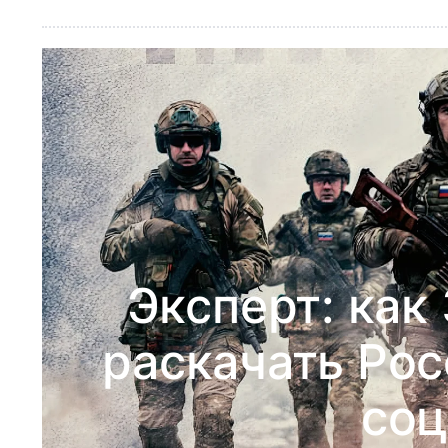
Эксперт: как
раскачать Ро
соц