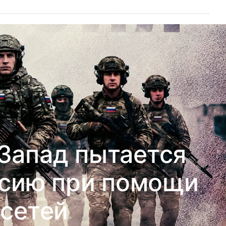
 Запад пытается
ссию при помощи
сетей