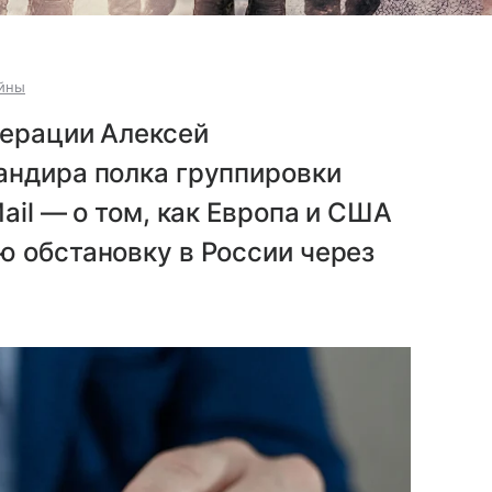
йны
перации Алексей
андира полка группировки
ail — о том, как Европа и США
ю обстановку в России через