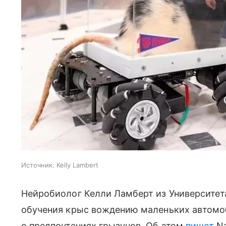
Источник:
Kelly Lambert
Нейробиолог Келли Ламберт из Университета
обучения крыс вождению маленьких автомоб
о предпочтениях грызунов. Об этом
пишет
Na