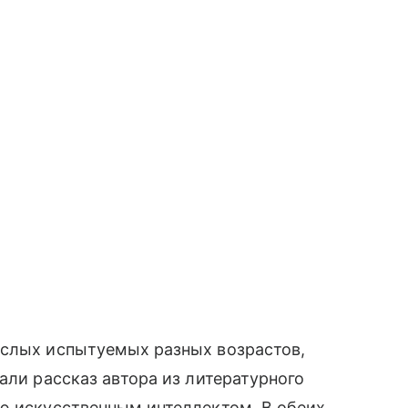
ослых испытуемых разных возрастов,
али рассказ автора из литературного
ую искусственным интеллектом. В обеих