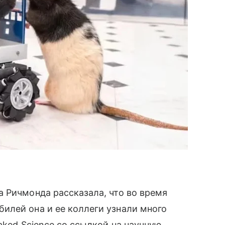
 Ричмонда рассказала, что во время
илей она и ее коллеги узнали много
ked Science со ссылкой на научную