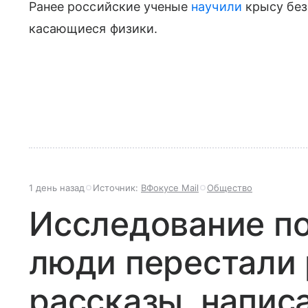
Ранее российские ученые
научили
крысу без
касающиеся физики.
1 день назад
Источник:
ВФокусе Mail
Общество
Исследование по
люди перестали 
рассказы, напис