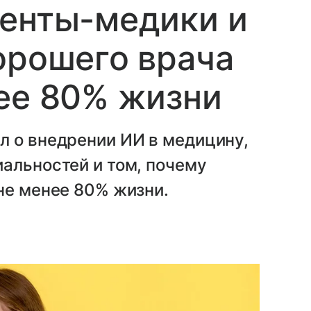
денты-медики и
орошего врача
ее 80% жизни
л о внедрении ИИ в медицину,
альностей и том, почему
не менее 80% жизни.