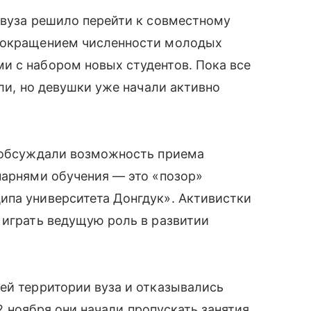
 вуза решило перейти к совместному
 сокращением численности молодых
и с набором новых студентов. Пока все
или, но девушки уже начали активно
е обсуждали возможность приема
парнями обучения — это «позор»
ипа университета Донгдук». Активистки
 играть ведущую роль в развитии
ей территории вуза и отказывались
12 ноября они начали пропускать занятия.