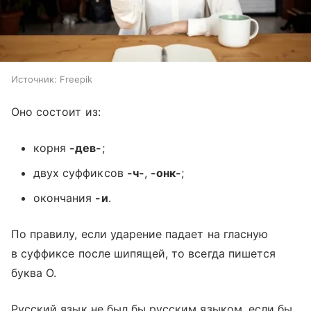
Источник:
Freepik
Оно состоит из:
корня
-дев-
;
двух суффиксов
-ч-
,
-онк-
;
окончания
-и
.
По правилу, если ударение падает на гласную
в суффиксе после шипящей, то всегда пишется
буква О.
Русский язык не был бы русским языком, если бы