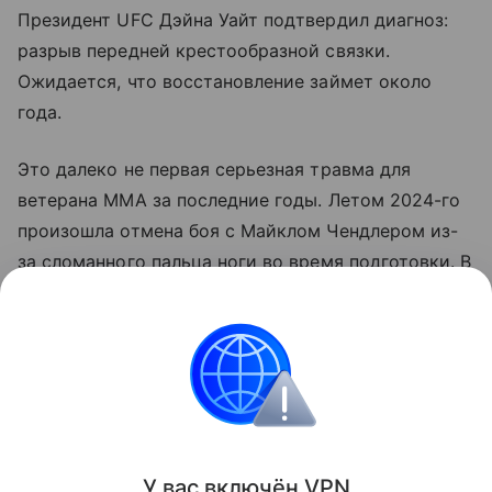
Президент UFC Дэйна Уайт подтвердил диагноз:
разрыв передней крестообразной связки.
Ожидается, что восстановление займет около
года.
Это далеко не первая серьезная травма для
ветерана ММА за последние годы. Летом 2024-го
произошла отмена боя с Майклом Чендлером из-
за сломанного пальца ноги во время подготовки. В
бою с Дастином Порье Макгрегор получил
сложный перелом голени в июле 2021-го.
На счету Конора Макгрегора - 22 победы и 7
поражений.
Поделиться
У вас включ
ён
V
P
N