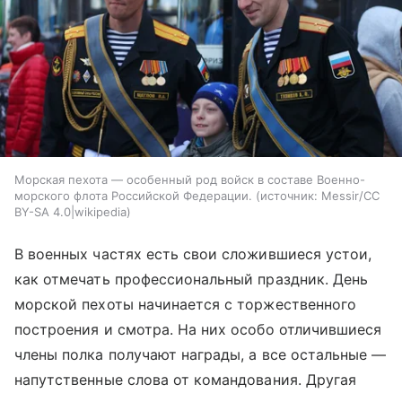
Морская пехота — особенный род войск в составе Военно-
морского флота Российской Федерации.
источник:
Messir/CC
BY-SA 4.0|wikipedia
В военных частях есть свои сложившиеся устои,
как отмечать профессиональный праздник. День
морской пехоты начинается с торжественного
построения и смотра. На них особо отличившиеся
члены полка получают награды, а все остальные —
напутственные слова от командования. Другая