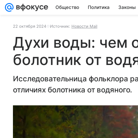
Общество
Политика
Законы
22 октября 2024
Источник:
Новости Mail
Духи воды: чем 
болотник от вод
Исследовательница фольклора ра
отличиях болотника от водяного.