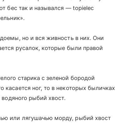
от бес так и назывался — topielec
пельник».
доемы, но и вся живность в них. Они
сается русалок, которые были правой
елого старика с зеленой бородой
о касается ног, то в некоторых быличках
у водяного рыбий хвост.
ью или лягушачью морду, рыбий хвост