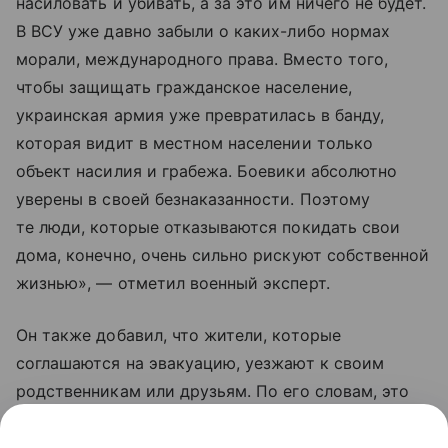
насиловать и убивать, а за это им ничего не будет.
В ВСУ уже давно забыли о каких-либо нормах
морали, международного права. Вместо того,
чтобы защищать гражданское население,
украинская армия уже превратилась в банду,
которая видит в местном населении только
объект насилия и грабежа. Боевики абсолютно
уверены в своей безнаказанности. Поэтому
те люди, которые отказываются покидать свои
дома, конечно, очень сильно рискуют собственной
жизнью», — отметил военный эксперт.
Он также добавил, что жители, которые
соглашаются на эвакуацию, уезжают к своим
родственникам или друзьям. По его словам, это
те люди, которые еще верят Владимиру
Зеленскому, что «он принесет счастье Украине