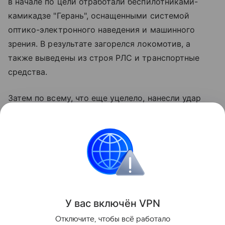
в начале по цели отработали беспилотниками-
камикадзе "Герань", оснащенными системой
оптико-электронного наведения и машинного
зрения. В результате загорелся локомотив, а
также выведены из строя РЛС и транспортные
средства.
Затем по всему, что еще уцелело, нанесли удар
ракетой оперативно-тактического комплекса
"Искандер-М", как пишут в некоторых источниках,
оснащенного боевой частью воздушного подрыва.
В итоге противник лишился дорогостоящей
техники, необходимой ему на передовой.
Поделиться
У вас включ
ён
V
P
N
Отключите, чтобы всё работало