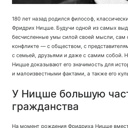
180 лет назад родился философ, классически
Фридрих Ницше. Будучи одной из самых вы
бесчисленные умы силой своей мысли, сам 
конфликте — с обществом, с представителям
c семьей, друзьями и даже с самим собой. Н
Ницше доказывают его значимость для ист
и малоизвестными фактами, а также его ку
У Ницше большую час
гражданства
На момент рождения Фридриха Ницше вмест