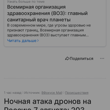
Узнать больше по теме
Всемирная организация
здравоохранения (ВОЗ): главный
санитарный врач планеты
В современном мире, где угрозы здоровью не
признают границ, Всемирная организация
здравоохранения (ВОЗ) выступает главным
координатором глобального здравоохранения. Эта
Читать дальше
организация не просто борется с эпидемиями, а
провозглашает здоровье фундаментальным правом
человека, работая над его реализацией для
Поделиться
миллиардов людей. Как устроен этот «командный
центр», с какими вызовами он сталкивается в 2026
году и почему его деятельность часто критикуют —
узнайте в нашей статье.
1 час назад
Источник:
ВФокусе Mail
Происшествия
Ночная атака дронов на
Россию 7 августа: 203