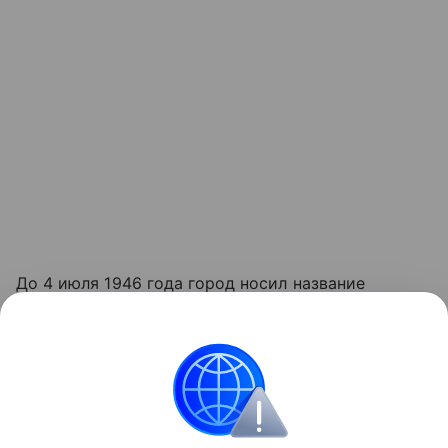
До 4 июля 1946 года город носил название
Кенигсберг. Основан в 1255 году рыцарями
Тевтонского ордена как крепость. В центре города
расположен остров Канта, на котором
возвышается Кафедральный собор - одна из
главных достопримечательностей Калининграда.