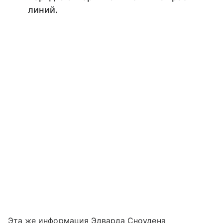
линий.
Эта же информация Эдварда Сноудена