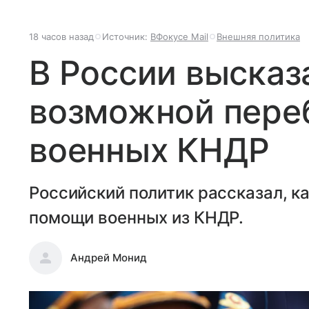
18 часов назад
Источник:
ВФокусе Mail
Внешняя политика
В России высказ
возможной переб
военных КНДР
Российский политик рассказал, ка
помощи военных из КНДР.
Андрей Монид