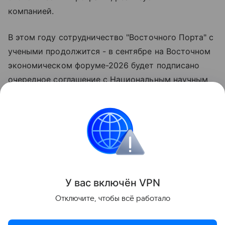
компанией.
В этом году сотрудничество "Восточного Порта" с
учеными продолжится - в сентябре на Восточном
экономическом форуме-2026 будет подписано
очередное соглашение с Национальным научным
центром морской биологии ДВО РАН,
направленное на всестороннюю поддержку
биологов.
">
Поделиться
У вас включ
ён
V
P
N
Отключите, чтобы всё работало