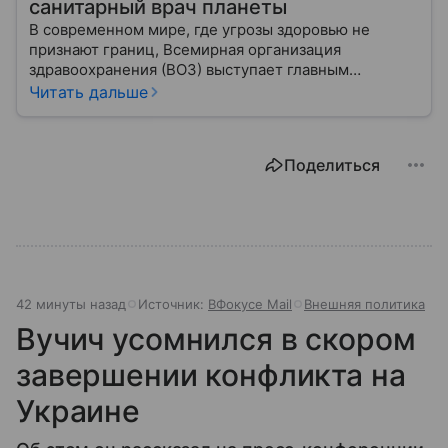
санитарный врач планеты
В современном мире, где угрозы здоровью не
признают границ, Всемирная организация
здравоохранения (ВОЗ) выступает главным
координатором глобального здравоохранения. Эта
Читать дальше
организация не просто борется с эпидемиями, а
провозглашает здоровье фундаментальным правом
человека, работая над его реализацией для
Поделиться
миллиардов людей. Как устроен этот «командный
центр», с какими вызовами он сталкивается в 2026
году и почему его деятельность часто критикуют —
узнайте в нашей статье.
42 минуты назад
Источник:
ВФокусе Mail
Внешняя политика
Вучич усомнился в скором
завершении конфликта на
Украине