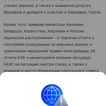
ученых званиях, а также о взаимном допуске
брокеров и дилеров к участию в биржевых торгах.
Кроме того, премьер-министры Армении,
Беларуси, Казахстана, Киргизии и России
подписали распоряжения - о годовом отчете о
состоянии конкуренции на мировых рынках и
пресечении нарушений правил конкуренции, об
отчете ЕЭК о мониторинге влияния процедур
ЕАЭС на ситуацию внутри союза, а также о
времени и месте проведения следующего совета.
Как анонсировал глава российского
правительства Михаил Мишустин, оно
запланировано на 1-2 октября и должно пройти в
Минске.