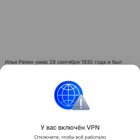
Илья Репин умер 29 сентября 1930 года и был
похоронен на территории усадьбы; в доме
продолжали жить его старшая дочь и сын. Всего в
"Пенатах" Репин прожил и проработал почти 30
лет. На реставрацию музей закрылся осенью 2024
года.
Поделиться
У вас включ
ён
V
P
N
Отключите, чтобы всё работало