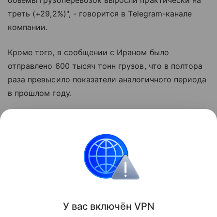
треть (+29,2%)", - говорится в Telegram-канале
компании.
Кроме того, в сообщении с Ираном было
отправлено 600 тысяч тонн грузов, что в полтора
раза превысило показатели аналогичного периода
в прошлом году.
На динамику также положительно повлияли
транзитные перевозки грузов между Беларусью и
Афганистаном и поставки российского зерна,
увеличившиеся на фоне высокого урожая и
конкурентоспособных цен.
Поделиться
У вас включ
ён
V
P
N