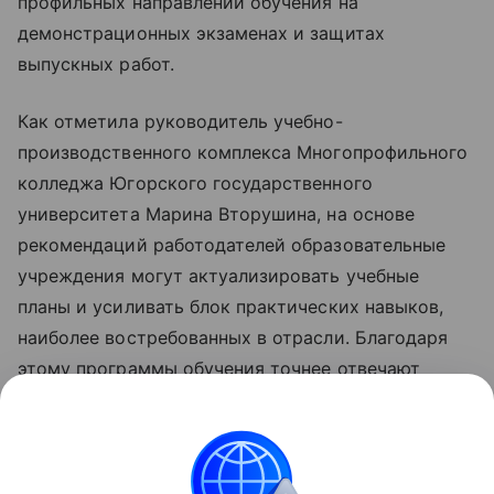
профильных направлений обучения на
демонстрационных экзаменах и защитах
выпускных работ.
Как отметила руководитель учебно-
производственного комплекса Многопрофильного
колледжа Югорского государственного
университета Марина Вторушина, на основе
рекомендаций работодателей образовательные
учреждения могут актуализировать учебные
планы и усиливать блок практических навыков,
наиболее востребованных в отрасли. Благодаря
этому программы обучения точнее отвечают
отраслевым стандартам, а выпускники выходят на
рынок труда более подготовленными.
Пресс-релиз и фото предоставлены пресс-