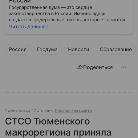
России
Государственная дума — это сердце
законотворчества в России. Именно здесь
создаются федеральные законы, которые касаются
жизни каждого гражданина: от образования и
Читать дальше
медицины до налогов и внешней политики. В статье
разберем, как устроена Дума.
Россия
Госдума
Новости
Образование
Поделиться
1 день назад
Источник:
Российская газета
СТСО Тюменского
макрорегиона приняла