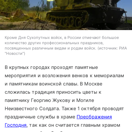
Кроме Дня Сухопутных войск, в России отмечают большое
количество других профессиональных праздников,
посвященных различным видам и родам войск.
источник:
РИА
"Новости"
В крупных городах проходят памятные
мероприятия и возложения венков к мемориалам
и памятникам воинской славы. В Москве
сложилась традиция приносить цветы к
памятнику Георгию Жукову и Могиле
Неизвестного Солдата. Также 1 октября проводят
праздничные службы в храме
Преображения
Господня
, так как он считается главным храмом