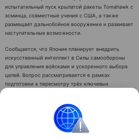
испытательный пуск крылатой ракеты Tomahawk с
эсминца, совместные учения с США, а также
размещает дальнобойное вооружение и развивает
наступательные возможности.
Сообщается, что Япония планирует внедрить
искусственный интеллект в Силы самообороны
для управления войсками и ускоренного выбора
целей. Вопрос рассматривается в рамках
подготовки к пересмотру трёх ключевых
оборонных документов, включая стратегию
национальной безопасности, которые планируется
обновить до конца года.
КНДР
Япония
Внешняя политика
Новост