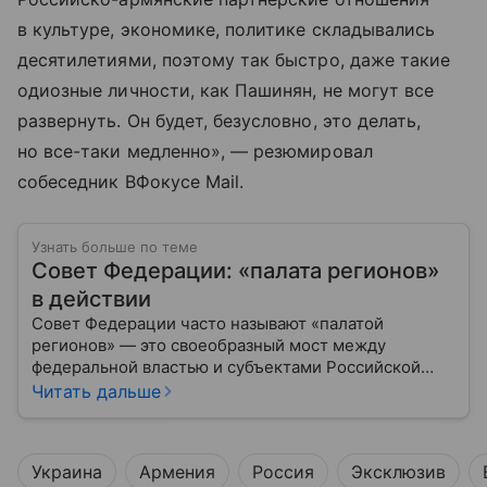
в культуре, экономике, политике складывались
десятилетиями, поэтому так быстро, даже такие
одиозные личности, как Пашинян, не могут все
развернуть. Он будет, безусловно, это делать,
но все-таки медленно», — резюмировал
собеседник ВФокусе Mail.
Узнать больше по теме
Совет Федерации: «палата регионов»
в действии
Совет Федерации часто называют «палатой
регионов» — это своеобразный мост между
федеральной властью и субъектами Российской
Федерации. Если Государственная Дума выражает
Читать дальше
волю народа, то Совет Федерации — голос
регионов, обеспечивающий баланс интересов в
масштабах всей страны.
Украина
Армения
Россия
Эксклюзив