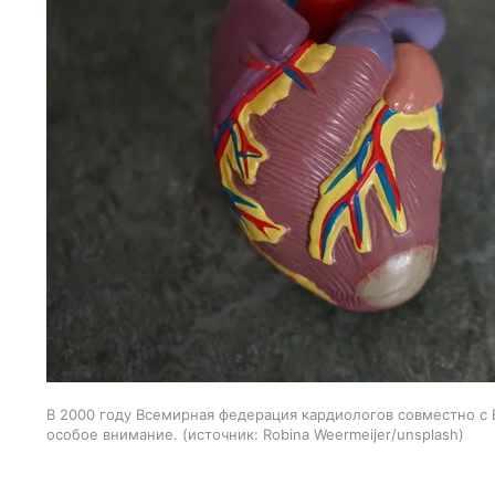
В 2000 году Всемирная федерация кардиологов совместно с 
особое внимание.
источник:
Robina Weermeijer/unsplash