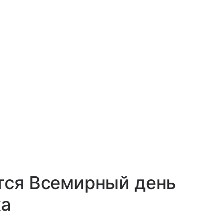
тся Всемирный день
ка