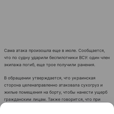
Сама атака произошла еще в июле. Сообщается,
что по судну ударили беспилотники ВСУ: один член
экипажа погиб, еще трое получили ранения.
В обращении утверждается, что украинская
сторона целенаправленно атаковала сухогруз и
жилые помещения на борту, чтобы нанести ущерб
гражданским лицам. Также говорится, что при
ударах применялись боеприпасы с кассетными
элементами. Несмотря на повреждения, Reyhan