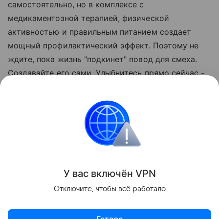
самостоятельно, но в комплексе с
медикаментозной терапией, физической
активностью и правильным питанием создает
мощный профилактический эффект. Поэтому не
ждите, пока жизнь "подкинет" повод для смеха.
Создавайте его сами. Улыбнитесь прямо сейчас -
это уже первый шаг к здоровью", - заключил
Кокин.
При проблемах со здоровьем необходима
консультация специалиста
Поделиться
У вас включ
ён
V
P
N
Отключите, чтобы всё работало