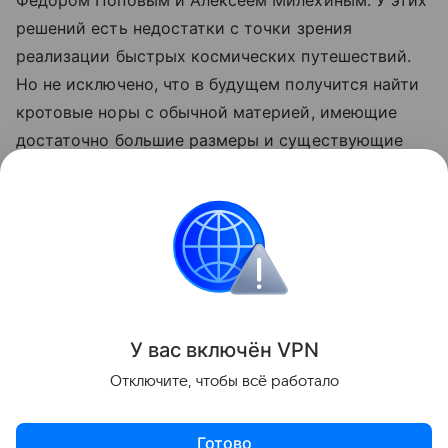
решений есть недостатки с точки зрения
реализации быстрых космических путешествий.
Но не исключено, что в будущем получится найти
кротовые норы с обычной материей, имеющие
достаточно большие размеры и существующие
достаточно долго. Если это удастся, то останется
преодолеть технологические сложности —
создать такую нору на практике, чтобы в нее смог
пролететь космический корабль», — добавил
Ахмедов.
Поделиться
У вас включ
ён
V
P
N
Отключите, чтобы всё работало
Готово