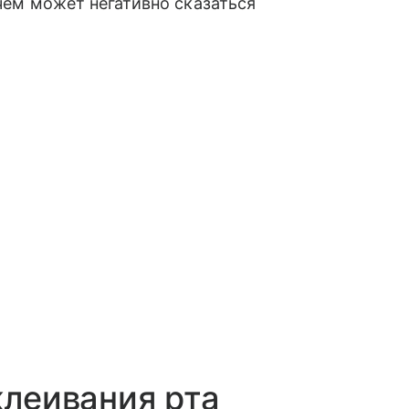
тчем может негативно сказаться
клеивания рта